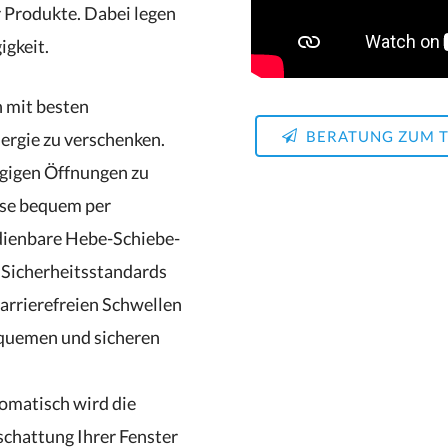
 Produkte. Dabei legen
igkeit.
n mit besten
BERATUNG ZUM 
gie zu verschenken.
gigen Öffnungen zu
sse bequem per
dienbare Hebe-Schiebe-
e Sicherheitsstandards
barrierefreien Schwellen
equemen und sicheren
omatisch wird die
schattung Ihrer Fenster