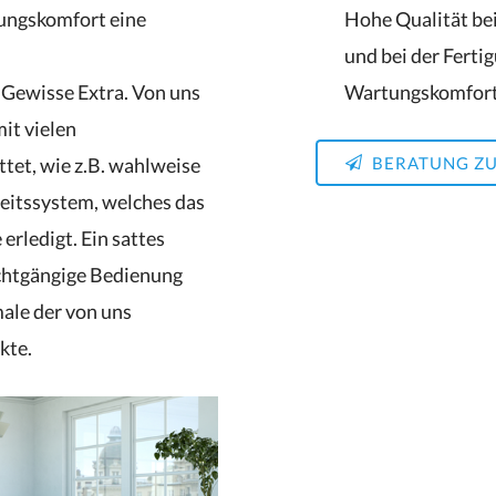
ungskomfort eine
Hohe Qualität be
und bei der Ferti
Gewisse Extra. Von uns
Wartungskomfor
it vielen
tet, wie z.B. wahlweise
BERATUNG Z
eitssystem, welches das
erledigt. Ein sattes
ichtgängige Bedienung
ale der von uns
kte.