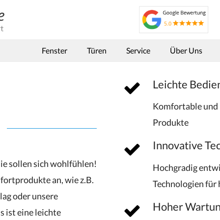
Fenster
Türen
Service
Über Uns
Leichte Bedie
Komfortable und 
Produkte
Innovative Te
ie sollen sich wohlfühlen!
Hochgradig entw
fortprodukte an, wie z.B.
Technologien für
ag oder unsere
Hoher Wartun
 ist eine leichte